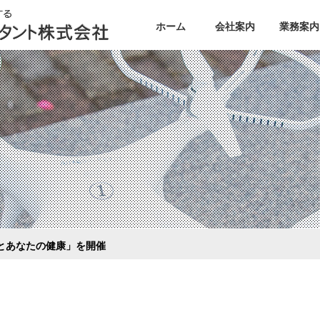
ホーム
会社案内
業務案内
ご挨拶
業務案内
会社概要
設計
組織図・技術有資格者
測量
アクセス
地盤調査
補償
GIS・DX
構造物点
地域公共
実績のご
とあなたの健康」を開催